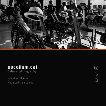
pocallum
.
cat
Cultural photography
hola@pocallum.cat
Nau Bostik, Barcelona