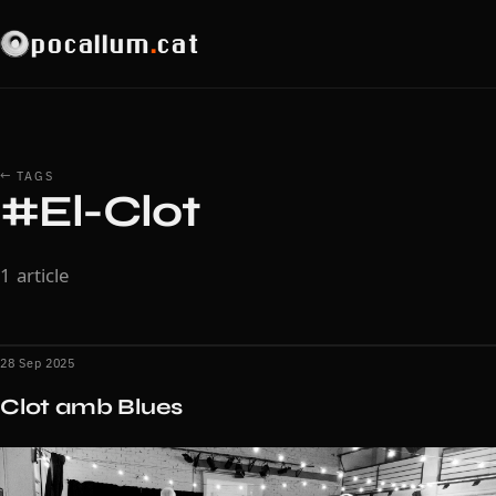
pocallum
.
cat
← TAGS
#El-Clot
1 article
28 Sep 2025
Clot amb Blues