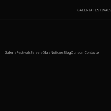
GALERIA
FESTIVAL
Galeria
Festivals
Serveis
Obra
Notícies
Blog
Qui som
Contacte