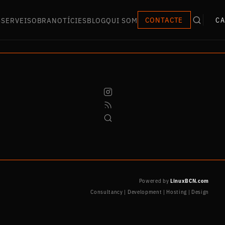
S
SERVEIS
OBRA
NOTÍCIES
BLOG
QUI SOM
CONTACTE
CA
Powered by
LinuxBCN.com
Consultancy | Development | Hosting | Design