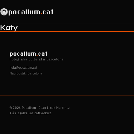
pocallum
.
cat
Katy
pocallum
.
cat
Fotografia cultural a Barcelona
hola@pocallum.cat
Nau Bostik, Barcelona
© 2026 Pocallum · Joan Linux Martínez
Avís legal
Privacitat
Cookies