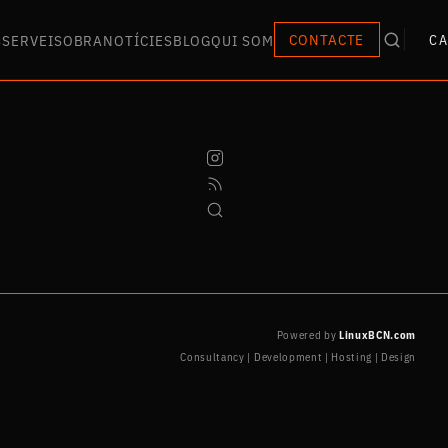
S
SERVEIS
OBRA
NOTÍCIES
BLOG
QUI SOM
CONTACTE
CA
Powered by
LinuxBCN.com
Consultancy | Development | Hosting | Design