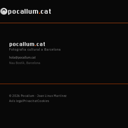
pocallum
.
cat
pocallum
.
cat
Fotografia cultural a Barcelona
hola@pocallum.cat
Nau Bostik, Barcelona
© 2026 Pocallum · Joan Linux Martínez
Avís legal
Privacitat
Cookies