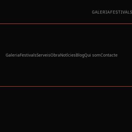
GALERIA
FESTIVAL
Galeria
Festivals
Serveis
Obra
Notícies
Blog
Qui som
Contacte