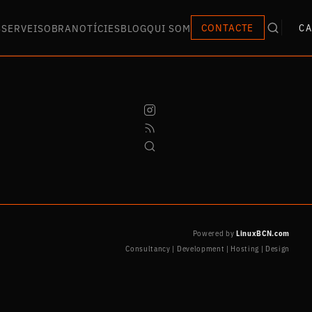
S
SERVEIS
OBRA
NOTÍCIES
BLOG
QUI SOM
CONTACTE
CA
Powered by
LinuxBCN.com
Consultancy | Development | Hosting | Design