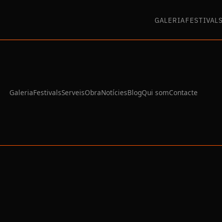
GALERIA
FESTIVAL
Galeria
Festivals
Serveis
Obra
Notícies
Blog
Qui som
Contacte