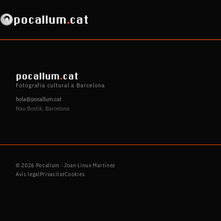
pocallum
.
cat
pocallum
.
cat
Fotografia cultural a Barcelona
hola@pocallum.cat
Nau Bostik, Barcelona
© 2026 Pocallum · Joan Linux Martínez
Avís legal
Privacitat
Cookies