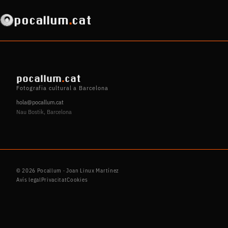
pocallum
.
cat
pocallum
.
cat
Fotografia cultural a Barcelona
hola@pocallum.cat
Nau Bostik, Barcelona
© 2026 Pocallum · Joan Linux Martínez
Avís legal
Privacitat
Cookies