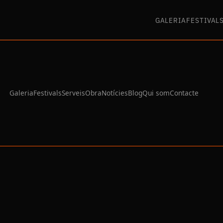
GALERIA
FESTIVAL
Galeria
Festivals
Serveis
Obra
Notícies
Blog
Qui som
Contacte