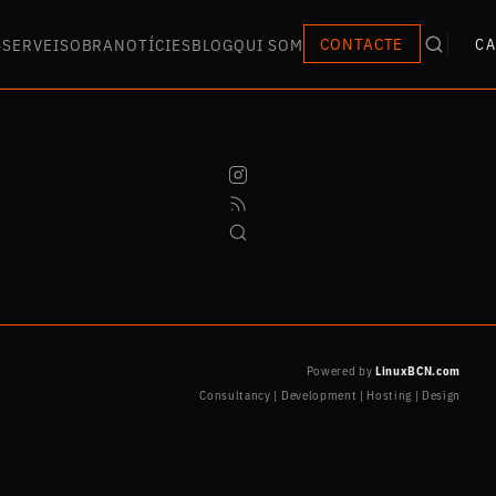
S
SERVEIS
OBRA
NOTÍCIES
BLOG
QUI SOM
CONTACTE
CA
Powered by
LinuxBCN.com
Consultancy | Development | Hosting | Design