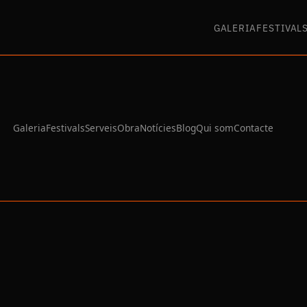
GALERIA
FESTIVAL
Galeria
Festivals
Serveis
Obra
Notícies
Blog
Qui som
Contacte