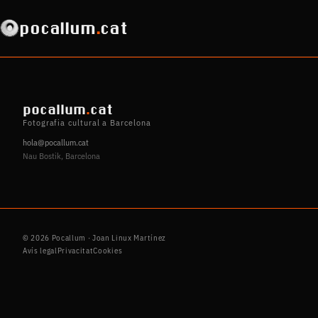
pocallum
.
cat
pocallum
.
cat
Fotografia cultural a Barcelona
hola@pocallum.cat
Nau Bostik, Barcelona
© 2026 Pocallum · Joan Linux Martínez
Avís legal
Privacitat
Cookies