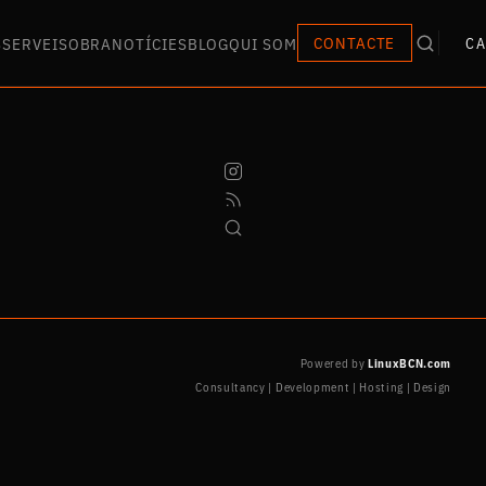
S
SERVEIS
OBRA
NOTÍCIES
BLOG
QUI SOM
CONTACTE
CA
Powered by
LinuxBCN.com
Consultancy | Development | Hosting | Design