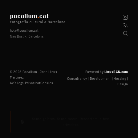
pocallum
.
cat
Fotografia cultural a Barcelona
hola@pocallum.cat
Nau Bostik, Barcelona
© 2026 Pocallum · Joan Linux
Powered by
LinuxBCN.com
Martínez
Consultancy | Development | Hosting |
Avís legal
Privacitat
Cookies
Design
Sense galetes. Sense rastre. Respectem la teva
🔒
privacitat.