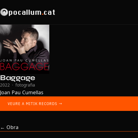
pocallum
.
cat
Baggage
2022 · fotografia
Joan Pau Cumellas
VEURE A MITIK RECORDS →
← Obra