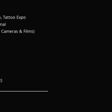
e, Tattoo Expo
nal
 Cameras & Films)
z)