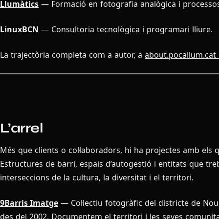
Llumàtics
— Formació en fotografia analògica i processos
LinuxBCN
— Consultoria tecnològica i programari lliure.
La trajectòria completa com a autor, a
about.pocallum.cat
L’arrel
Més que clients o col·laboradors, hi ha projectes amb els 
Estructures de barri, espais d’autogestió i entitats que tre
interseccions de la cultura, la diversitat i el territori.
9Barris Imatge
— Col·lectiu fotogràfic del districte de No
des del 2002. Documentem el territori i les seves comunita