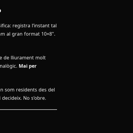
?
fica: registra l’instant tal
5mm al gran format 10×8".
me de lliurament molt
analògic.
Mai per
 on som residents des del
i decideix. No s’obre.