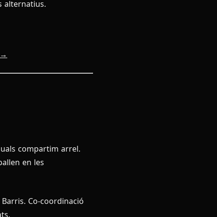
 alternatius.
 →
quals compartim arrel.
ballen en les
u Barris. Co-coordinació
ts.