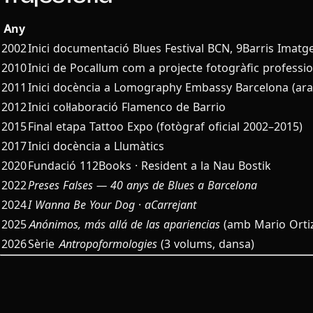
Any
2002
Inici documentació Blues Festival BCN, 9Barris Imatg
2010
Inici de Pocallum com a projecte fotogràfic professio
2011
Inici docència a Lomography Embassy Barcelona (ara
2012
Inici col·laboració Flamenco de Barrio
2015
Final etapa Tattoo Expo (fotògraf oficial 2002–2015)
2017
Inici docència a Llumàtics
2020
Fundació 112Books · Resident a la Nau Bostik
2022
Preses Falses — 40 anys de Blues a Barcelona
2024
I Wanna Be Your Dog
·
aCarrejant
2025
Anónimos, más allá de las apariencias
(amb Mario Orti
2026
Sèrie
Antropoformologies
(3 volums, dansa)