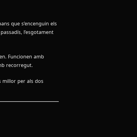
bans que s’encenguin els
l passadís, l’esgotament
sen. Funcionen amb
mb recorregut.
 millor per als dos