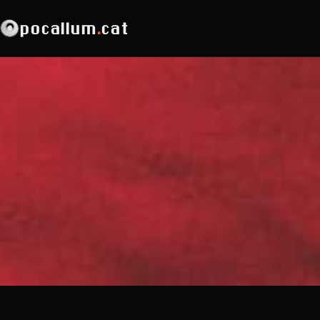
pocallum
.
cat