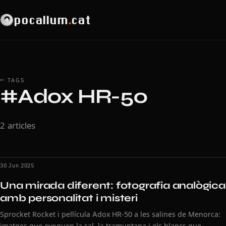
pocallum
.
cat
← TAGS
#Adox HR-50
2 articles
30 Jun 2025
Una mirada diferent: fotografia analògica
amb personalitat i misteri
Sprocket Rocket i pel·lícula Adox HR-50 a les salines de Menorca:
imatges que evoquen la sal, la tramuntana i els blancs que