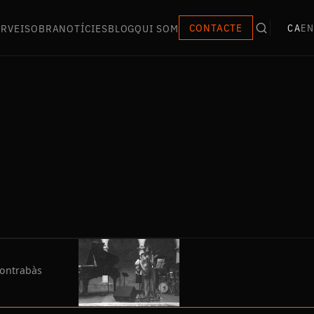
ERVEIS
OBRA
NOTÍCIES
BLOG
QUI SOM
CONTACTE
CA
EN
 contrabàs