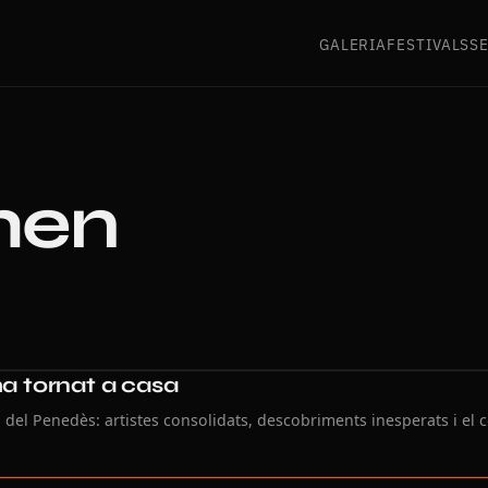
GALERIA
FESTIVALS
S
hen
ha tornat a casa
ca del Penedès: artistes consolidats, descobriments inesperats i el