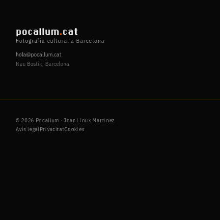
pocallum
.
cat
Fotografia cultural a Barcelona
hola@pocallum.cat
Nau Bostik, Barcelona
© 2026 Pocallum · Joan Linux Martínez
Avís legal
Privacitat
Cookies