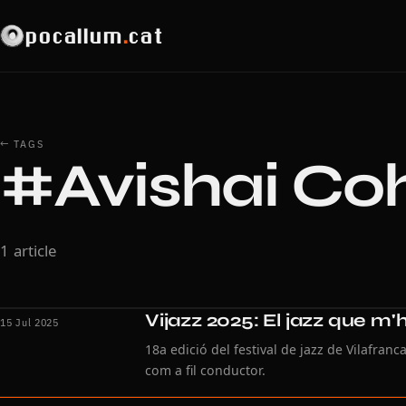
pocallum
.
cat
← TAGS
#Avishai Co
1 article
Vijazz 2025: El jazz que m'
15 Jul 2025
18a edició del festival de jazz de Vilafran
com a fil conductor.