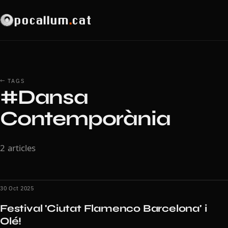
pocallum
.
cat
← TAGS
#Dansa
Contemporània
2 articles
30 Oct 2025
Festival 'Ciutat Flamenco Barcelona' i
Olé!