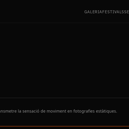
GALERIA
FESTIVALS
S
ransmetre la sensació de moviment en fotografies estàtiques.