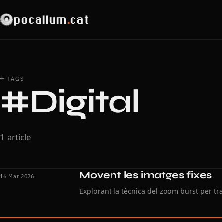
pocallum
.
cat
← TAGS
#Digital
1 article
Movent les imatges fixes
16 Mar 2026
Explorant la tècnica del zoom burst per t