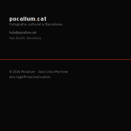
pocallum
.
cat
Fotografia cultural a Barcelona
hola@pocallum.cat
Nau Bostik, Barcelona
© 2026 Pocallum · Joan Linux Martínez
Avís legal
Privacitat
Cookies