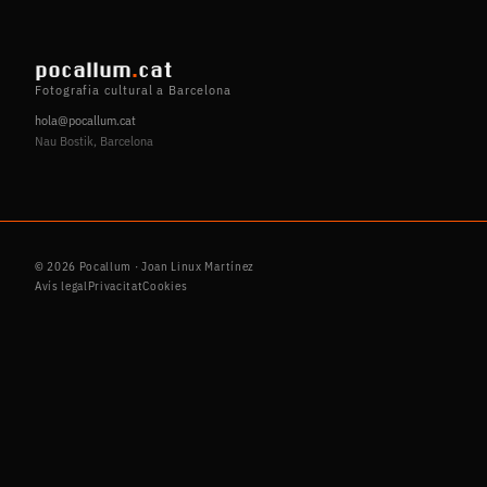
pocallum
.
cat
Fotografia cultural a Barcelona
hola@pocallum.cat
Nau Bostik, Barcelona
© 2026 Pocallum · Joan Linux Martínez
Avís legal
Privacitat
Cookies