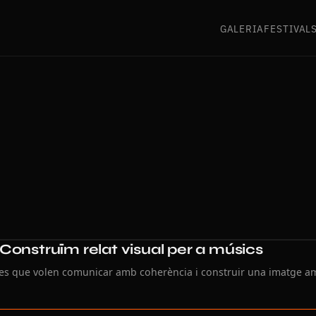
GALERIA
FESTIVAL
Construïm relat visual per a músics
des que volen comunicar amb coherència i construir una imatge a