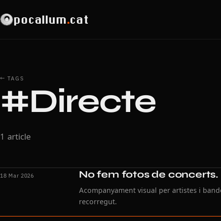
pocallum
.
cat
← TAGS
#Directe
1 article
No fem fotos de concerts. 
18 Mar 2026
Acompanyament visual per artistes i ban
recorregut.