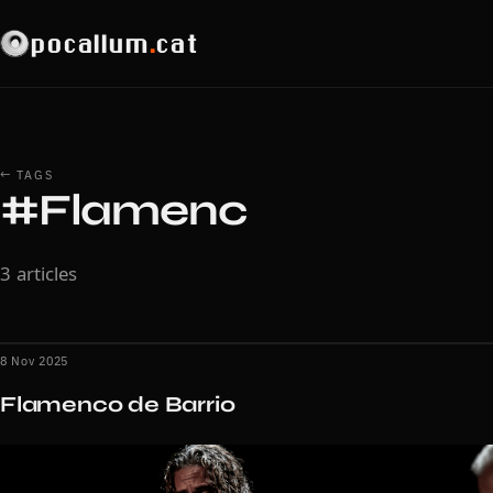
pocallum
.
cat
← TAGS
#Flamenc
3 articles
8 Nov 2025
Flamenco de Barrio