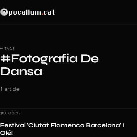
pocallum
.
cat
← TAGS
#Fotografia De
Dansa
1 article
30 Oct 2025
Festival 'Ciutat Flamenco Barcelona' i
Olé!