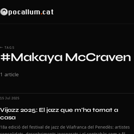
pocallum
.
cat
← TAGS
#Makaya McCraven
1 article
15 Jul 2025
Vijazz 2025: El jazz que m'ha tornat a
casa
18a edició del festival de jazz de Vilafranca del Penedès: artistes
consolidats, descobriments inesperats i el contrabàs com a fil