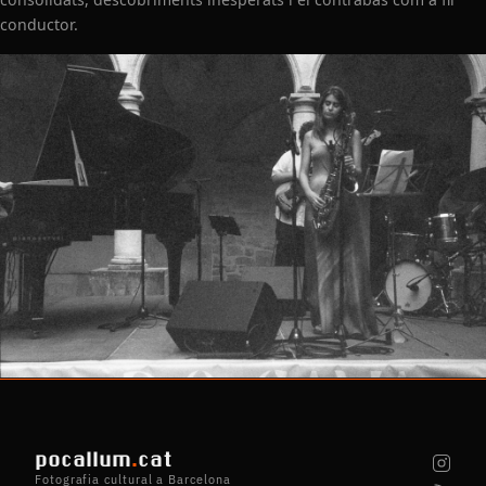
conductor.
pocallum
.
cat
Fotografia cultural a Barcelona