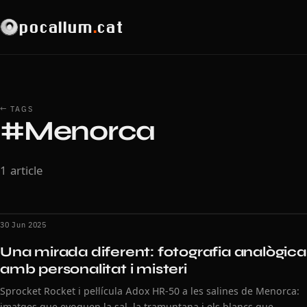
pocallum
.
cat
← TAGS
#Menorca
1 article
30 Jun 2025
Una mirada diferent: fotografia analògica
amb personalitat i misteri
Sprocket Rocket i pel·lícula Adox HR-50 a les salines de Menorca:
imatges que evoquen la sal, la tramuntana i els blancs que