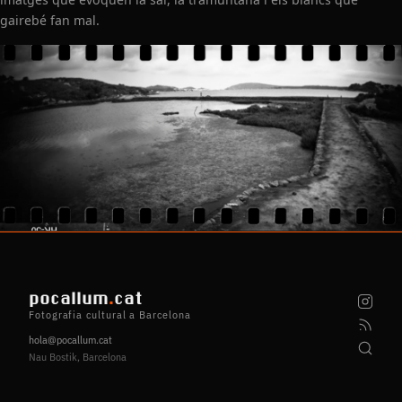
gairebé fan mal.
pocallum
.
cat
Fotografia cultural a Barcelona
hola@pocallum.cat
Nau Bostik, Barcelona