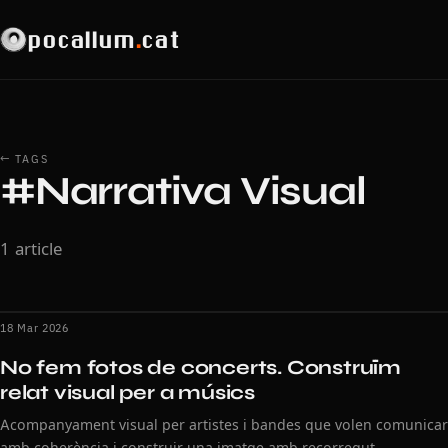
pocallum
.
cat
← TAGS
#Narrativa Visual
1 article
18 Mar 2026
No fem fotos de concerts. Construïm
relat visual per a músics
Acompanyament visual per artistes i bandes que volen comunicar
amb coherència i construir una imatge amb recorregut.