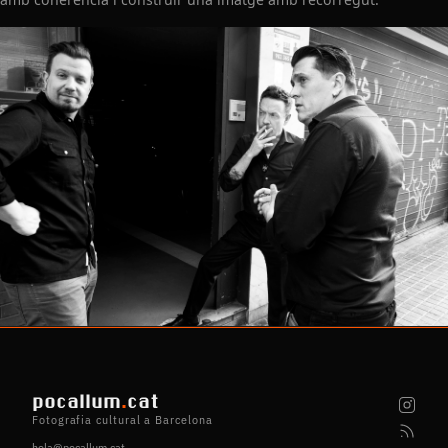
pocallum
.
cat
Fotografia cultural a Barcelona
hola@pocallum.cat