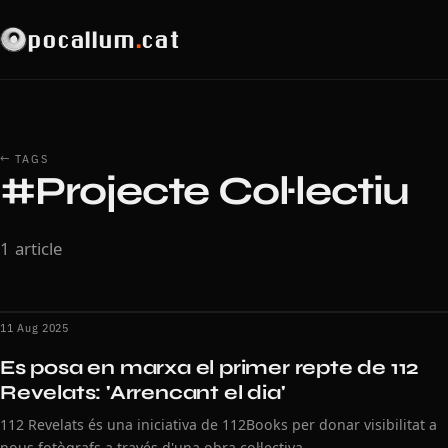
pocallum
.
cat
← TAGS
#Projecte Col·lectiu
1 article
11 Aug 2025
Es posa en marxa el primer repte de 112
Revelats: 'Arrencant el dia'
112 Revelats és una iniciativa de 112Books per donar visibilitat a
nous fotògrafs a través d'una obra col·lectiva.