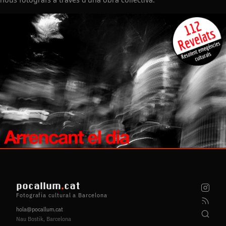
pocallum
.
cat
Fotografia cultural a Barcelona
hola@pocallum.cat
Nau Bostik, Barcelona