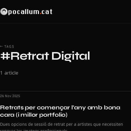
pocallum
.
cat
← TAGS
#Retrat Digital
1 article
26 Nov 2025
Retrats per començar l'any amb bona
cara (i millor portfolio)
Dues opcions de sessió de retrat per a artistes que necessiten
renovar les imatges professionals.