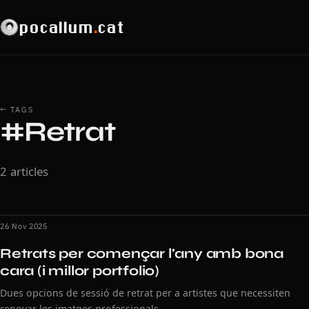
pocallum
.
cat
← TAGS
#Retrat
2 articles
26 Nov 2025
Retrats per començar l'any amb bona
cara (i millor portfolio)
Dues opcions de sessió de retrat per a artistes que necessiten
renovar les imatges professionals.