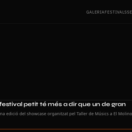
GALERIA
FESTIVALS
S
stival petit té més a dir que un de gran
na edició del showcase organitzat pel Taller de Músics a El Molino