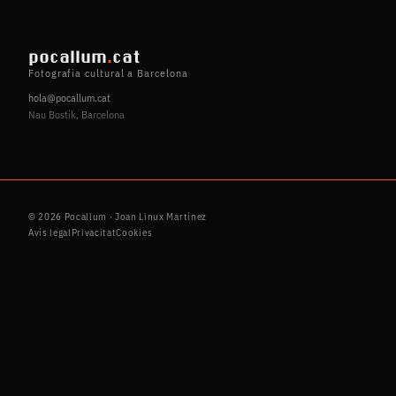
pocallum
.
cat
Fotografia cultural a Barcelona
hola@pocallum.cat
Nau Bostik, Barcelona
© 2026 Pocallum · Joan Linux Martínez
Avís legal
Privacitat
Cookies