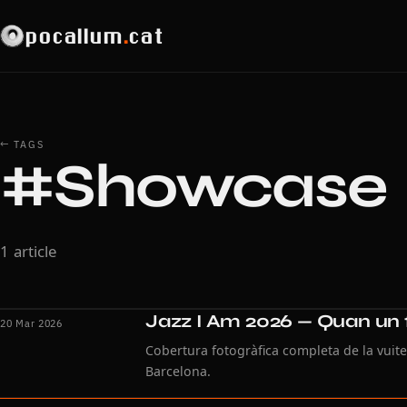
pocallum
.
cat
← TAGS
#Showcase
1 article
Jazz I Am 2026 — Quan un fe
20 Mar 2026
Cobertura fotogràfica completa de la vuite
Barcelona.