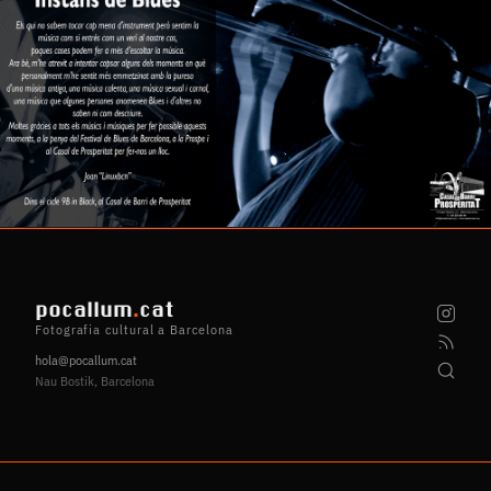
pocallum
.
cat
Fotografia cultural a Barcelona
hola@pocallum.cat
Nau Bostik, Barcelona