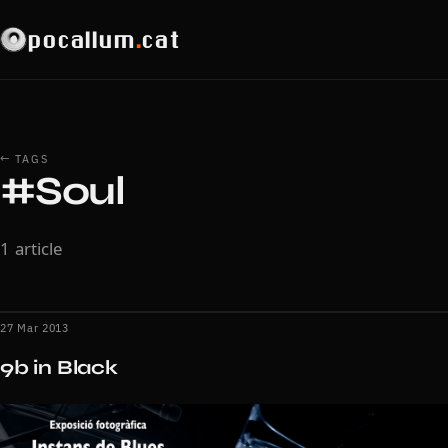
pocallum
.
cat
← TAGS
#Soul
1 article
27 Mar 2013
9b in Black