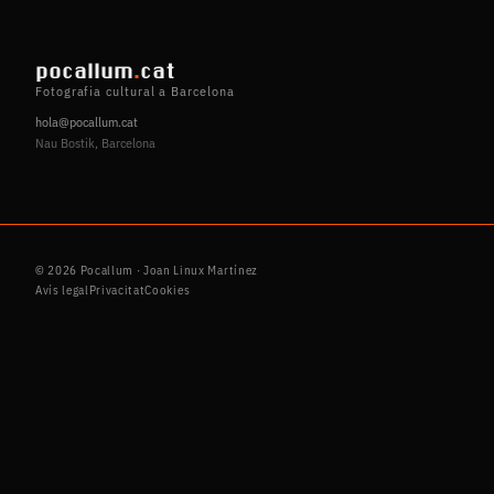
pocallum
.
cat
Fotografia cultural a Barcelona
hola@pocallum.cat
Nau Bostik, Barcelona
© 2026 Pocallum · Joan Linux Martínez
Avís legal
Privacitat
Cookies