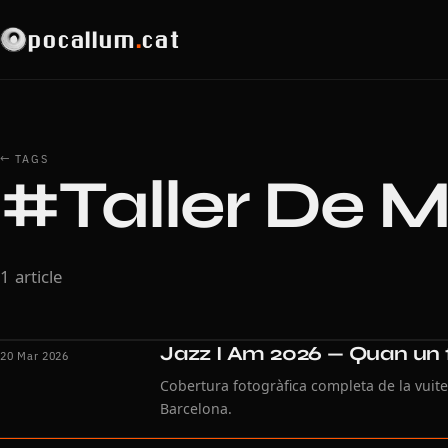
pocallum
.
cat
← TAGS
#Taller De M
1 article
Jazz I Am 2026 — Quan un fe
20 Mar 2026
Cobertura fotogràfica completa de la vuite
Barcelona.