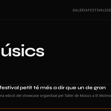
GALERIA
FESTIVALS
S
úsics
stival petit té més a dir que un de gran
na edició del showcase organitzat pel Taller de Músics a El Molino