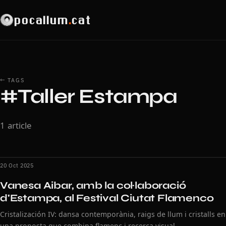
pocallum
.
cat
← TAGS
#Taller Estampa
1 article
20 Oct 2025
Vanesa Aibar, amb la col·laboració
d'Estampa, al Festival Ciutat Flamenco
Cristalización IV: dansa contemporània, raigs de llum i cristalls en
una proposta que combina flamenc i recerca visual.