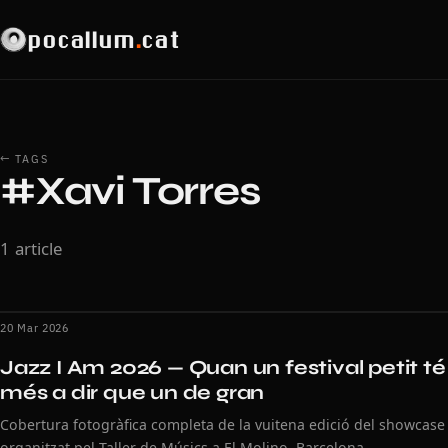
pocallum
.
cat
← TAGS
#Xavi Torres
1 article
20 Mar 2026
Jazz I Am 2026 — Quan un festival petit té
més a dir que un de gran
Cobertura fotogràfica completa de la vuitena edició del showcase
organitzat pel Taller de Músics a El Molino, Barcelona.